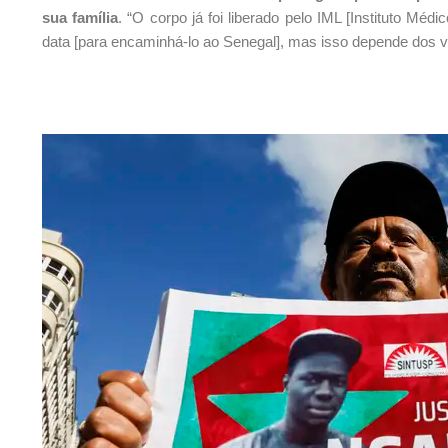
sua família
. “O corpo já foi liberado pelo IML [Instituto Méd
data [para encaminhá-lo ao Senegal], mas isso depende dos v