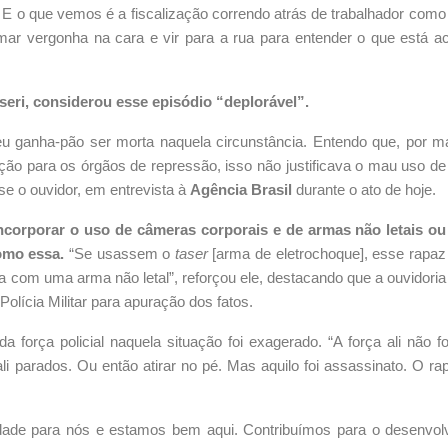
. E o que vemos é a fiscalização correndo atrás de trabalhador como
mar vergonha na cara e vir para a rua para entender o que está a
eri, considerou esse episódio “deplorável”.
 ganha-pão ser morta naquela circunstância. Entendo que, por ma
ção para os órgãos de repressão, isso não justificava o mau uso 
sse o ouvidor, em entrevista à
Agência Brasil
durante o ato de hoje.
 incorporar o uso de câmeras corporais e de armas não letais o
como essa.
“Se usassem o
taser
[arma de eletrochoque], esse rapaz 
 com uma arma não letal”, reforçou ele, destacando que a ouvidoria j
olícia Militar para apuração dos fatos.
a força policial naquela situação foi exagerado. “A força ali não fo
m ali parados. Ou então atirar no pé. Mas aquilo foi assassinato. O r
dade para nós e estamos bem aqui. Contribuímos para o desenvol