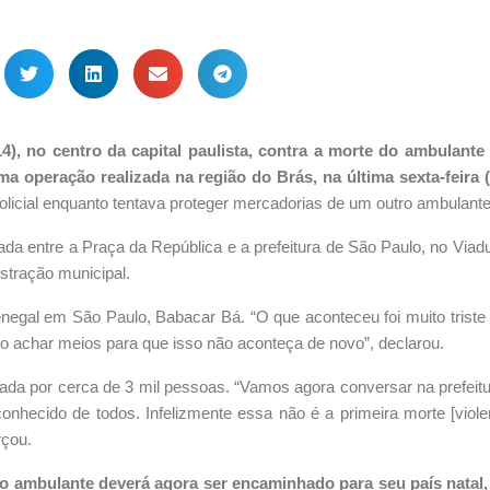
14), no centro da capital paulista, contra a morte do ambulante
a operação realizada na região do Brás, na última sexta-feira (
icial enquanto tentava proteger mercadorias de um outro ambulante
da entre a Praça da República e a prefeitura de São Paulo, no Viad
stração municipal.
Senegal em São Paulo, Babacar Bá. “O que aconteceu foi muito trist
o achar meios para que isso não aconteça de novo”, declarou.
a por cerca de 3 mil pessoas. “Vamos agora conversar na prefeitu
nhecido de todos. Infelizmente essa não é a primeira morte [viol
rçou.
o ambulante deverá agora ser encaminhado para seu país natal,