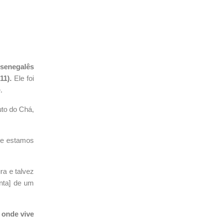
 senegalês
11).
Ele foi
.
uto do Chá,
e e estamos
ra e talvez
enta] de um
 onde vive