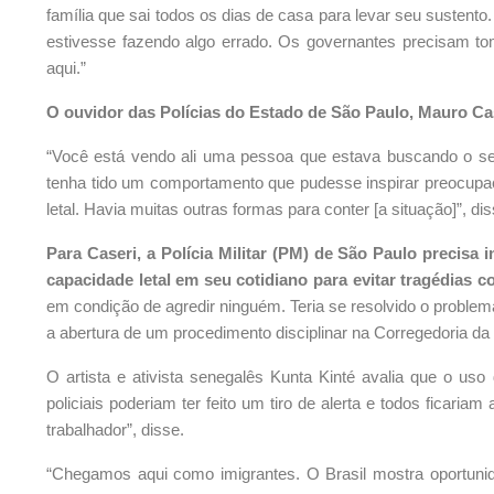
família que sai todos os dias de casa para levar seu sustento
estivesse fazendo algo errado. Os governantes precisam to
aqui.”
O ouvidor das Polícias do Estado de São Paulo, Mauro Cas
“Você está vendo ali uma pessoa que estava buscando o seu
tenha tido um comportamento que pudesse inspirar preocupa
letal. Havia muitas outras formas para conter [a situação]”, di
Para Caseri, a Polícia Militar (PM) de São Paulo precisa
capacidade letal em seu cotidiano para evitar tragédias 
em condição de agredir ninguém. Teria se resolvido o problema
a abertura de um procedimento disciplinar na Corregedoria da P
O artista e ativista senegalês Kunta Kinté avalia que o uso d
policiais poderiam ter feito um tiro de alerta e todos ficaria
trabalhador”, disse.
“Chegamos aqui como imigrantes. O Brasil mostra oportuni