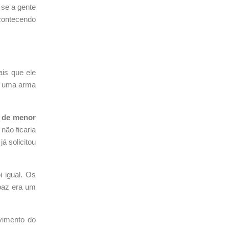
 se a gente
contecendo
is que ele
de uma arma
u de menor
não ficaria
á solicitou
i igual. Os
apaz era um
vimento do