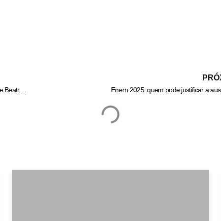
PRÓ
Acabou de vez? Alane Dias rompe o silêncio sobre afastamento de Beatriz Reis
Enem 2025: quem pode justificar a au