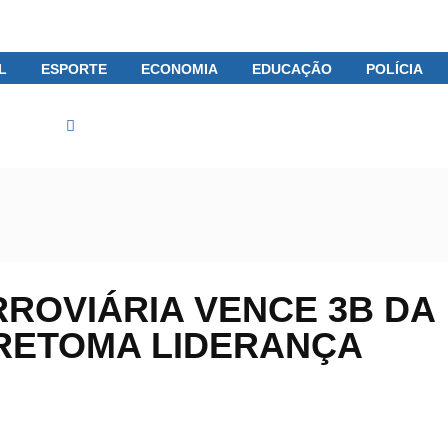
L
ESPORTE
ECONOMIA
EDUCAÇÃO
POLÍCIA
Brasil
BR Feminino: Ferroviária vence 3B da Amazônia e ret
RROVIÁRIA VENCE 3B DA
RETOMA LIDERANÇA