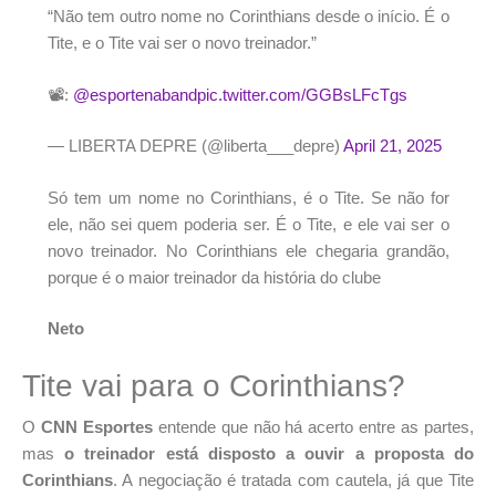
“Não tem outro nome no Corinthians desde o início. É o
Tite, e o Tite vai ser o novo treinador.”
📽️:
@esportenaband
pic.twitter.com/GGBsLFcTgs
— LIBERTA DEPRE (@liberta___depre)
April 21, 2025
Só tem um nome no Corinthians, é o Tite. Se não for
ele, não sei quem poderia ser. É o Tite, e ele vai ser o
novo treinador. No Corinthians ele chegaria grandão,
porque é o maior treinador da história do clube
Neto
Tite vai para o Corinthians?
O
CNN Esportes
entende que não há acerto entre as partes,
mas
o treinador está disposto a ouvir a proposta do
Corinthians
. A negociação é tratada com cautela, já que Tite