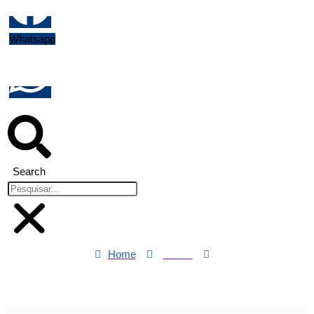
Whatsapp
Search
Home
Saúde
Entenda o que é diabetes tipo 5, nova forma de classificação da
doença