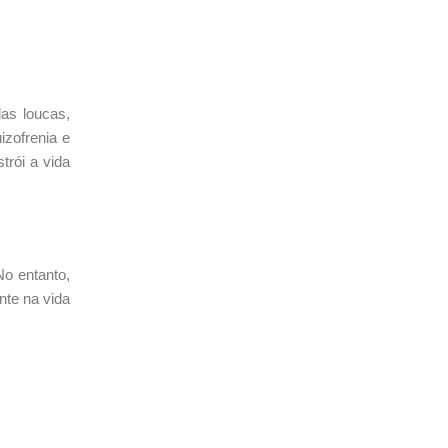
as loucas,
izofrenia e
trói a vida
o entanto,
nte na vida