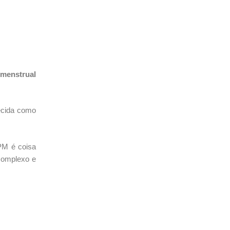
-menstrual
ecida como
PM é coisa
 complexo e