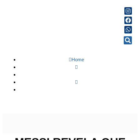
Home
Esportes
Messi revela que tentou voltar ao Barcelona após saída
do PSG