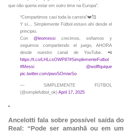
que não queria estar em outro time na Europa”.
“Compartimos casi toda la carrera”❤️🥰
Y sí… Simplemente Fútbol estuvo ahí desde el
principio.
Con
@leomessi
crecimos, soñamos y
seguimos compartiendo el juego, AHORA
desde nuestro canal de YouTube. 📲
https://t.co/LHLcsOWP87
#SimplementeFutbol
#Messi
@wolffquique
pic.twitter.com/pwoSOmiwSo
— SIMPLEMENTE FÚTBOL
(@simplefutbol_ok)
April 17, 2025
Ancelotti fala sobre possível saída do
Real: “Pode ser amanhã ou em um