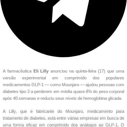
A farmacêutica
Eli Lilly
anunciou na quinta-feira (17) que uma
versão experimental em comprimido dos populares
medicamentos GLP-1 — como Mounjaro — ajudou pessoas com
diabetes tipo 2 a perderem em média quase 8% do peso corporal
após 40 semanas e reduziu seus níveis de hemoglobina glicada.
A Lilly, que é fabricante do Mounjaro, medicamento para
tratamento de diabetes, está entre várias empresas em busca de
uma forma eficaz em comprimido dos análogos ao GLP-1. O