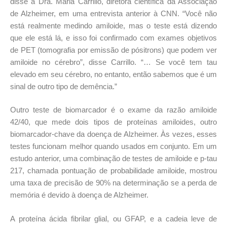
disse a Dra. Maria Carrillo, diretora científica da Associação
de Alzheimer, em uma entrevista anterior à CNN. “Você não
está realmente medindo amiloide, mas o teste está dizendo
que ele está lá, e isso foi confirmado com exames objetivos
de PET (tomografia por emissão de pósitrons) que podem ver
amiloide no cérebro”, disse Carrillo. “… Se você tem tau
elevado em seu cérebro, no entanto, então sabemos que é um
sinal de outro tipo de demência.”
Outro teste de biomarcador é o exame da razão amiloide
42/40, que mede dois tipos de proteínas amiloides, outro
biomarcador-chave da doença de Alzheimer. Às vezes, esses
testes funcionam melhor quando usados em conjunto. Em um
estudo anterior, uma combinação de testes de amiloide e p-tau
217, chamada pontuação de probabilidade amiloide, mostrou
uma taxa de precisão de 90% na determinação se a perda de
memória é devido à doença de Alzheimer.
A proteína ácida fibrilar glial, ou GFAP, e a cadeia leve de