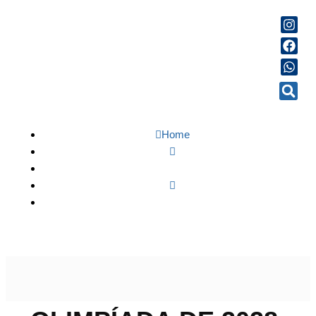
Home
Esportes
Olimpíada de 2028: como governo Trump vai lidar com
vistos de atletas