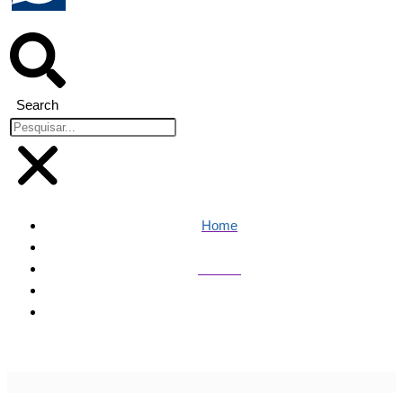
Search
Home
Política
Padilha lava pés de moradores de rua ao lado do padre
Júlio Lancellotti