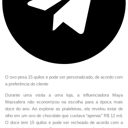
O ovo pesa 15 quilos e pode ser personalizado, de acordo com
a preferência do cliente
Durante uma visita a uma loja, a influenciadora Maya
Massafera não economizou na escolha para a época mais
doce do ano. Ao explorar as prateleiras, ela revelou estar de
olho em um ovo de chocolate que custava “apenas” R$ 12 mil.
O doce tem 15 quilos e pode ser recheado de acordo com a