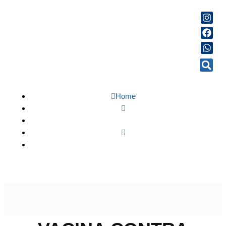
Home
Saúde
Vacina contra chikungunya: veja o que já se sabe sobre
imunizante