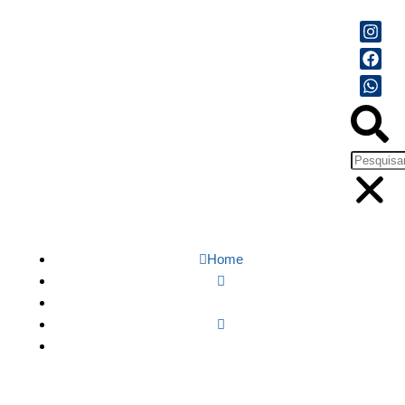
Home
Economia
Veja os 10 golpes mais aplicados contra clientes
bancários em 2024