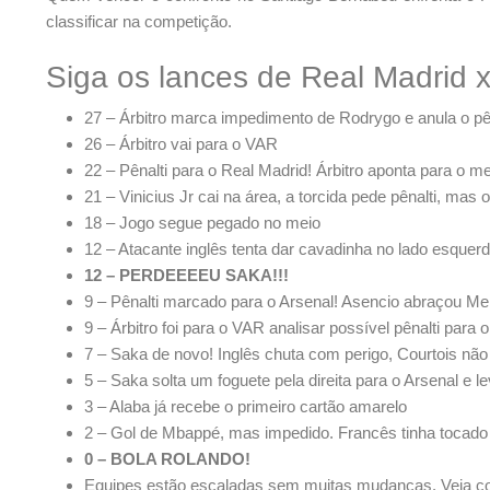
classificar na competição.
Siga os lances de Real Madrid x
27 – Árbitro marca impedimento de Rodrygo e anula o pê
26 – Árbitro vai para o VAR
22 – Pênalti para o Real Madrid! Árbitro aponta para o 
21 – Vinicius Jr cai na área, a torcida pede pênalti, mas o
18 – Jogo segue pegado no meio
12 – Atacante inglês tenta dar cavadinha no lado esquer
12 – PERDEEEEU SAKA!!!
9 – Pênalti marcado para o Arsenal! Asencio abraçou Mer
9 – Árbitro foi para o VAR analisar possível pênalti para 
7 – Saka de novo! Inglês chuta com perigo, Courtois não 
5 – Saka solta um foguete pela direita para o Arsenal e l
3 – Alaba já recebe o primeiro cartão amarelo
2 – Gol de Mbappé, mas impedido. Francês tinha tocado 
0 – BOLA ROLANDO!
Equipes estão escaladas sem muitas mudanças. Veja c