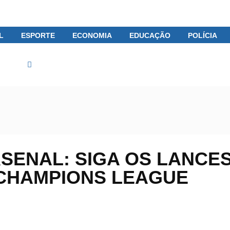
L
ESPORTE
ECONOMIA
EDUCAÇÃO
POLÍCIA
portes
Real Madrid 0 x 0 Arsenal: siga os lances do duelo pel
RSENAL: SIGA OS LANCE
CHAMPIONS LEAGUE