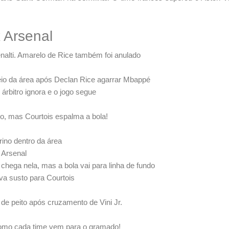
 Arsenal
nalti. Amarelo de Rice também foi anulado
meio da área após Declan Rice agarrar Mbappé
 árbitro ignora e o jogo segue
do, mas Courtois espalma a bola!
ino dentro da área
o Arsenal
chega nela, mas a bola vai para linha de fundo
eva susto para Courtois
de peito após cruzamento de Vini Jr.
omo cada time vem para o gramado!